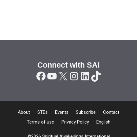
Connect with SAI
Facebook
YouTube
X
Instagram
LinkedIn
TikTok
About
STEs
Events
Subscribe
Contact
Terms of use
Privacy Policy
English
©2026 Spiritual Awakenings International