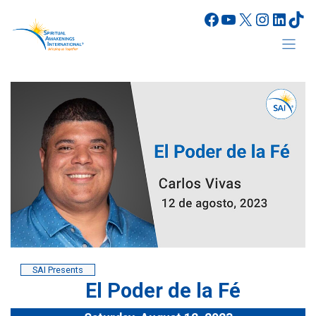
Skip
Facebook
YouTube
X
Instagr
Linke
Tik
to
content
SAI Presents
El Poder de la Fé