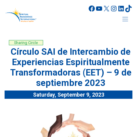
Skip
Facebook
YouTube
X
Instagr
Linke
Tik
to
content
Sharing Circle
Círculo SAI de Intercambio de
Experiencias Espiritualmente
Transformadoras (EET) – 9 de
septiembre 2023
Saturday, September 9, 2023