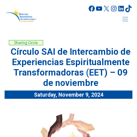
Skip
Facebook
YouTube
X
Instagr
Linke
Tik
to
content
Sharing Circle
Círculo SAI de Intercambio de
Experiencias Espiritualmente
Transformadoras (EET) – 09
de noviembre
Saturday, November 9, 2024