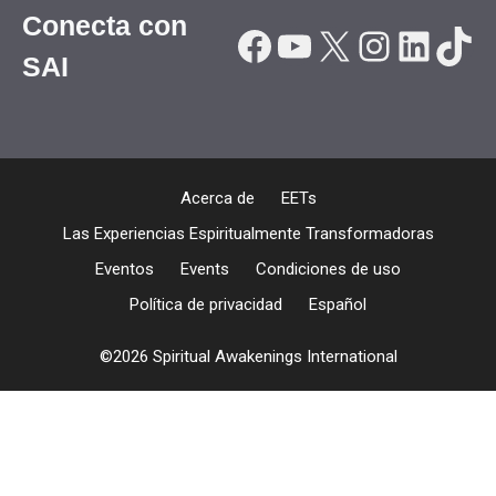
Conecta con
Facebook
YouTube
X
Instagr
Linke
Tik
SAI
Acerca de
EETs
Las Experiencias Espiritualmente Transformadoras
Eventos
Events
Condiciones de uso
Política de privacidad
Español
©2026 Spiritual Awakenings International