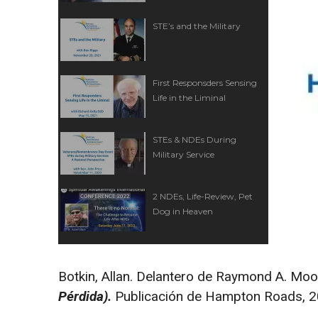
STE’s and the Military
First Responsders Sensing
Life in the Liminal
STEs & NDEs During
Military Service
2 NDEs, Life-Review, Pet
Dog in Heaven
Botkin, Allan. Delantero de Raymond A. Moo
Pérdida).
Publicación de Hampton Roads, 200