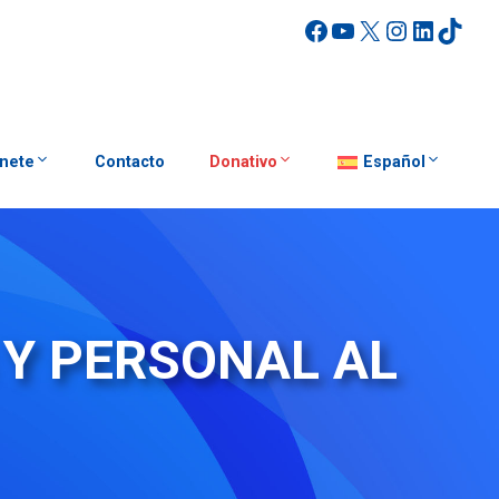
Facebook
YouTube
X
Instagra
Linked
TikT
nete
Contacto
Donativo
Español
 Y PERSONAL AL