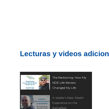
Lecturas y videos adicio
The Reckoning: How My
NDE Life-Review
Changed My Life
A Soldier’s Near-Death
Experience on the
Battlefield